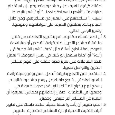
طفلك كيفية التعرف على مشاعره وتصنيفها. إن استخدام
عبارات مثل “أشعر بالسعادة عندما…” أو “أشعر بالإحباط
بسبب…” يساعدهم على التعبير عن مشاعرهم، ومن خلال
القيام بذلك، يتعلمون التعرف على عواطفهم وفهمها،
وتعزيز الوعي الذاتي.
أن تضع نفسك مكانهم، قم بتشجيع التعاطف من خلال
مناقشة مشاعر الآخرين. عند قراءة القصص أو مشاهدة
العروض معًا، اطرح أسئلة مثل “كيف تشعر الشخصية في
رأيك؟” أو “ماذا ستفعل لو كنت في نغس الموقف؟” تعمل
هذه التفاعلات على تعزيز قدرة طفلك على فهم مشاعر
الآخرين والتواصل معها.
استخدم الفن للتعبير بطريقة أفضل، الفن يوفر وسيلة رائعة
للتعبير العاطفي. شجع طفلك على رسم مشاعره. فالرسم
يسمح لهم بإخراج المشاعر التي قد يجدون صعوبة في
وضعها في الكلمات. احتضن إبداعاتهم بحماس، ليعرفوا أن
التعبير عن المشاعر أمر طبيعي وجميل.
اطلب منهم أن يأخذوا نفسًا عميقًا ساعد طفلك على تطوير
آليات التكيف الصحية لإدارة المشاعر المتضاربة. علمهم