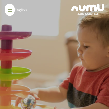
Ski
t
English
conten