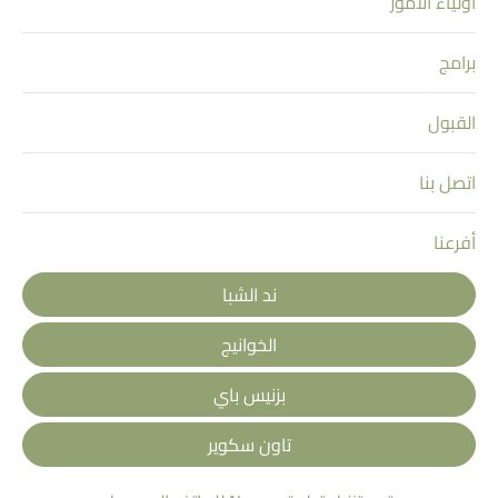
أولياء الأمور
برامج
القبول
اتصل بنا
أفرعنا
ند الشبا
الخوانيج
بزنيس باي
تاون سكوير