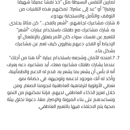
تمارين التنفس البسيطة مثل “خذ نفسًا عميقًا شهيقًا
وزفيرًا” أو “عد إلى عشرة”. تمكنهم هذه التقنيات من
التوقف والتأمل والاستجابة بهدوء.
شارك مشاعرك تجاههم، “أشعر بالفخر…” كن مثالاً يحتذى
به. شارك مشاعرك مع طفلك باستخدام عبارات “أشعر”
للتعبير عن نفسك. سواء كان الأمر يتعلق بالإنفعال أو
الإحباط أو الفخر، دعهم ينظرون كيف تعبر عن مشاعرك
بشكل بناء.
7.امنحه الأمان وشجعه باستخدام عبارة “أنا هنا من أجلك”
عندما يشارك طفلك مشاعره معك، أيد مشاعره. دعه يعرف
أنه لا بأس أن يشعر بما يشعر به. قدم له الدعم والطمأنينة،
وأكد له أنك موجود لدعمه وتوجيهه. في حضانة نمو،
نعطي الأولوية للرفاهية العاطفية لنجومنا الصغار. ومن
خلال تعزيز الذكاء العاطفي لديهم، فإننا نمكنهم من النمو
ونساعدهم على بناء المرونة والإصرار. معًا، دعونا نخلق بيئة
صحية يتم الاحتفاء فيها بالتعبير العاطفي.